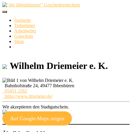
Skip
to
content
Startseite
Teilnehmer
Arbeitgeber
Gutschein
Shop
Wilhelm Driemeier e. K.
Bahnhofstraße 24, 49477 Ibbenbüren
05451 2282
https://www.driemeier.de/
Wir akzeptieren den Stadtgutschein.
Auf Google-Maps zeigen