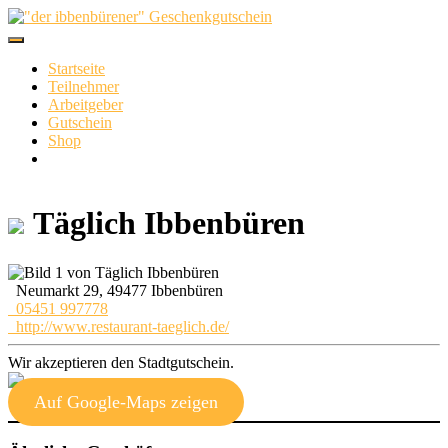
Skip
to
content
Startseite
Teilnehmer
Arbeitgeber
Gutschein
Shop
Täglich Ibbenbüren
Neumarkt 29, 49477 Ibbenbüren
05451 997778
http://www.restaurant-taeglich.de/
Wir akzeptieren den Stadtgutschein.
Auf Google-Maps zeigen